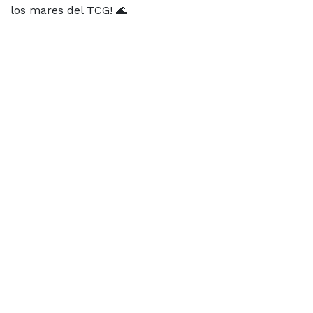
los mares del TCG! 🌊
Información del evento
Ubicación
ZENTRAL GAMES
Calle de Pilar Sinués y Navarro 1 Local
50010 Zaragoza
Zaragoza
España
+34 654348698
hola@zentralgames.es
Ubicación