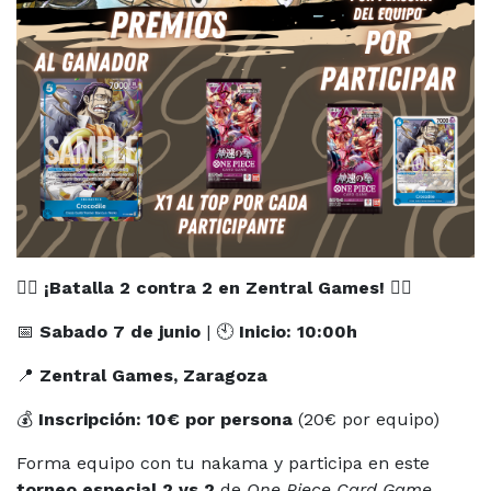
🏴‍☠️
¡Batalla 2 contra 2 en Zentral Games!
🏴‍☠️
📅
Sabado 7 de junio
| 🕙
Inicio: 10:00h
📍
Zentral Games, Zaragoza
💰
Inscripción: 10€ por persona
(20€ por equipo)
Forma equipo con tu nakama y participa en este
torneo especial 2 vs 2
de
One Piece Card Game
.