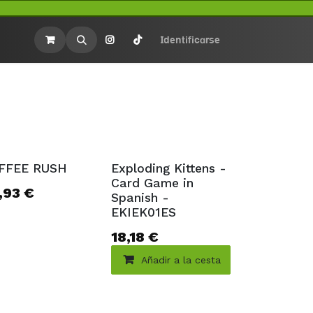
rios
Merchandasing
Identificarse
tado
FFEE RUSH
Exploding Kittens -
Card Game in
,93
€
Spanish -
EKIEK01ES
18,18
€
Añadir a la cesta