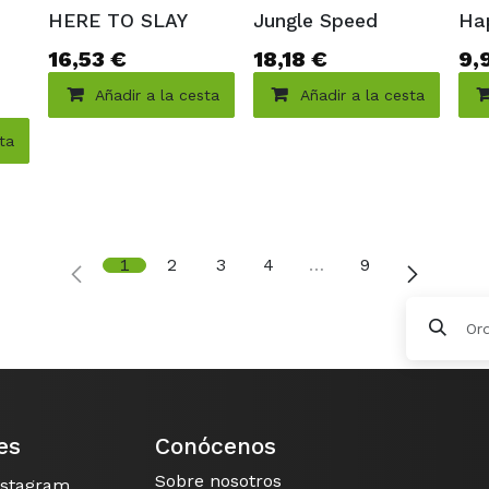
HERE TO SLAY
Jungle Speed
Ha
16,53
€
18,18
€
9,
Añadir a la cesta
Añadir a la cesta
sta
1
2
3
4
…
9
Or
es
Conócenos
Sobre nosotros
nstagram