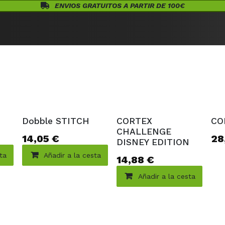
ENVIOS GRATUITOS A PARTIR DE 100€
Eventos
Juegos de Mesa
¡Conócenos!
Warhammer
Acceso
Ago
Dobble STITCH
CORTEX
CO
CHALLENGE
14,05
€
28
DISNEY EDITION
sta
Añadir a la cesta
14,88
€
Añadir a la cesta