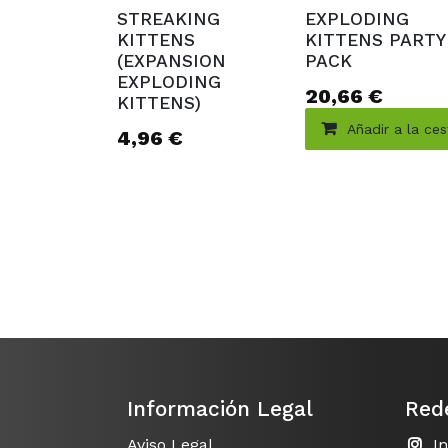
Agotado
STREAKING
EXPLODING
KITTENS
KITTENS PARTY
(EXPANSION
PACK
EXPLODING
20,66
€
KITTENS)
Añadir a la ce
4,96
€
Información Legal
Red
Aviso Legal
I