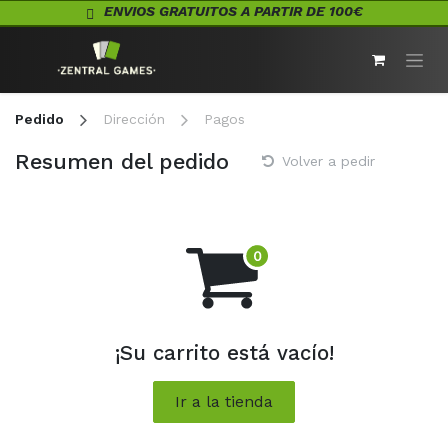
Ir al contenido
ENVIOS GRATUITOS A PARTIR DE 100€
Pedido
Dirección
Pagos
Resumen del pedido
Volver a pedir
¡Su carrito está vacío!
Ir a la tienda