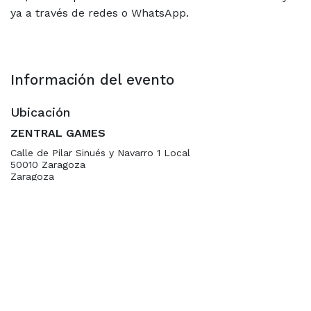
ya a través de redes o WhatsApp.
Información del evento
Ubicación
ZENTRAL GAMES
Calle de Pilar Sinués y Navarro 1 Local
50010 Zaragoza
Zaragoza
España
+34 654348698
hola@zentralgames.es
Ubicación
Organizador