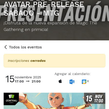
AVATAR PRE-RELEASE
SABADO - MTG
¡Disfruta de la nueva expansión de Magic The
Gathering en primicia!
Todos los eventos
Inscripciones
cerradas
Agregar al calendario:
15
noviembre 2025
º
17:00
21:00