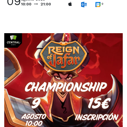
09
º
10:00
21:00