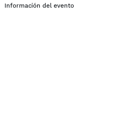
Información del evento
Ubicación
ZENTRAL GAMES
Calle de Pilar Sinués y Navarro 1 Local
50010 Zaragoza
Zaragoza
España
+34 654348698
hola@zentralgames.es
Ubicación
Organizador
ZENTRAL GAMES
+34 654348698
hola@zentralgames.es