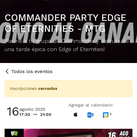
COMMANDER PARTY EDGE
OF ETERNITIES - MTG
¡Reúne a tu grupo de Commander y disfruta de
una tarde épica con Edge of Eternities!
Todos los eventos
Inscripciones
cerradas
Agregar al calendario:
16
agosto 2025
º
17:30
21:00