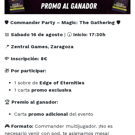
🛡️
Commander Party – Magic: The Gathering
🛡️
📅
Sabado 16 de agosto
| 🕠
Inicio: 17:30h
📍
Zentral Games, Zaragoza
💸
Inscripción: 8€
🎁
Por participar:
1 sobre de
Edge of Eternities
1 carta
promo exclusiva
🏆
Premio al ganador:
Carta
promo adicional
del evento
🎮
Formato:
Commander multijugador. ¡No es
necesario venir con pod, te asignamos mesa!