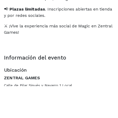
📢
Plazas limitadas
. Inscripciones abiertas en tienda
y por redes sociales.
⚔️ ¡Vive la experiencia más social de Magic en Zentral
Games!
Información del evento
Ubicación
ZENTRAL GAMES
Calle de Pilar Sinués y Navarro 1 Local
50010 Zaragoza
Zaragoza
España
+34 654348698
hola@zentralgames.es