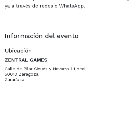
ya a través de redes o WhatsApp.
Información del evento
Ubicación
ZENTRAL GAMES
Calle de Pilar Sinués y Navarro 1 Local
50010 Zaragoza
Zaragoza
España
+34 654348698
hola@zentralgames.es
Ubicación
Organizador