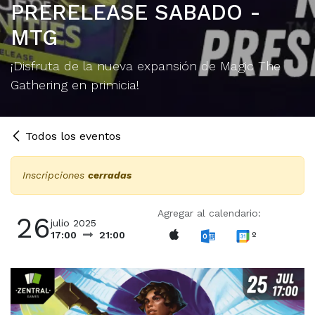
PRERELEASE SABADO -
MTG
¡Disfruta de la nueva expansión de Magic The
Gathering en primicia!
Todos los eventos
Inscripciones
cerradas
Agregar al calendario:
26
julio 2025
º
17:00
21:00