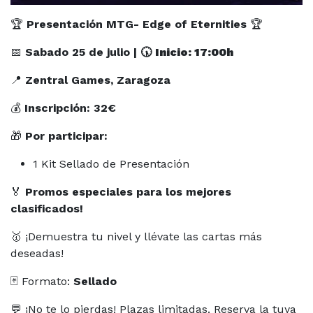
🏆
Presentación MTG- Edge of Eternities
🏆
📅
Sabado 25 de julio | 🕠
Inicio: 17:00h
📍
Zentral Games, Zaragoza
💰
Inscripción: 32€
🎁
Por participar:
1 Kit Sellado de Presentación
🏅
Promos especiales para los mejores
clasificados!
🥇 ¡Demuestra tu nivel y llévate las cartas más
deseadas!
🃏 Formato:
Sellado
💬 ¡No te lo pierdas! Plazas limitadas. Reserva la tuya