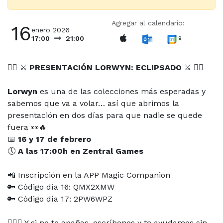
Agregar al calendario:
16
enero 2026
º
17:00
21:00
🧙‍♂️ ⚔️
PRESENTACIÓN LORWYN: ECLIPSADO
⚔️ 🧙‍♂️
Lorwyn
es una de las colecciones más esperadas y
sabemos que va a volar… así que abrimos la
presentación en dos días para que nadie se quede
fuera 👀🔥
📅
16 y 17 de febrero
🕔
A las 17:00h en Zentral Games
📲 Inscripción en la APP Magic Companion
🔑 Código día 16: QMX2XMW
🔑 Código día 17: 2PW6WPZ
🙋🏻‍♂️ Y si no te apañas, escríbenos y te ayudamos sin