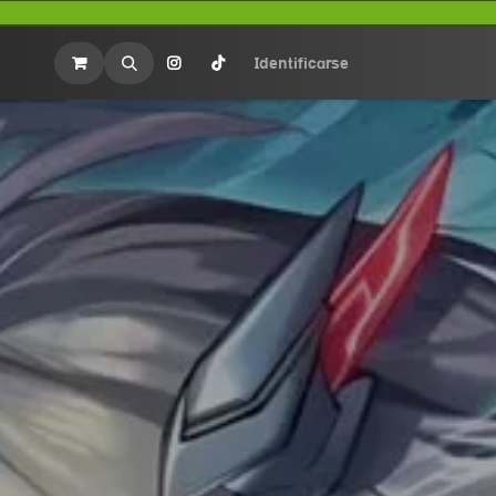
rios
Merchandasing
Identificarse