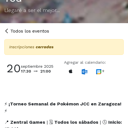
Llegaré a ser el mejor...
Todos los eventos
Inscripciones
cerradas
Agregar al calendario:
20
septiembre 2025
º
17:30
21:00
⚡
¡Torneo Semanal de Pokémon JCC en Zaragoza!
⚡
📍
Zentral Games
| 🗓
Todos los sábados
| 🕔
Inicio: