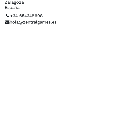
Zaragoza
España
+34 654348698
hola@zentralgames.es
Ubicación
Organizador
ZENTRAL GAMES
+34 654348698
hola@zentralgames.es
Contacto
Contáctanos a través de nuestras redes sociales.