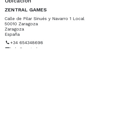
Ubicación
ZENTRAL GAMES
Calle de Pilar Sinués y Navarro 1 Local
50010 Zaragoza
Zaragoza
España
+34 654348698
hola@zentralgames.es
Ubicación
Organizador
ZENTRAL GAMES
+34 654348698
hola@zentralgames.es
Contacto
Contáctanos a través de nuestras redes sociales.