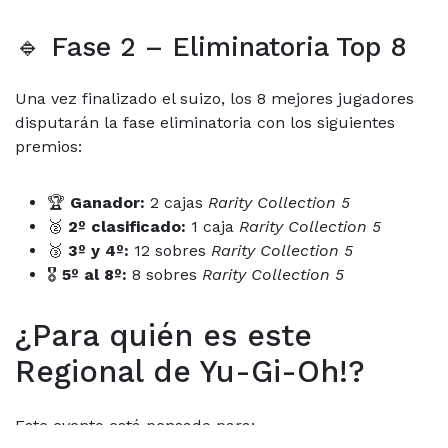
🔹 Fase 2 – Eliminatoria Top 8
Una vez finalizado el suizo, los 8 mejores jugadores
disputarán la fase eliminatoria con los siguientes
premios:
🏆
Ganador:
2 cajas
Rarity Collection 5
🥈
2º clasificado:
1 caja
Rarity Collection 5
🥉
3º y 4º:
12 sobres
Rarity Collection 5
🎖
5º al 8º:
8 sobres
Rarity Collection 5
¿Para quién es este
Regional de Yu-Gi-Oh!?
Este evento está pensado para: