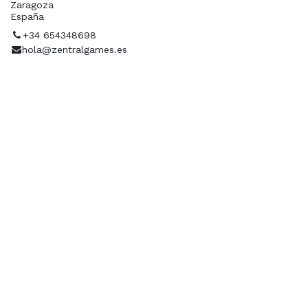
Zaragoza
España
+34 654348698
hola@zentralgames.es
Ubicación
Organizador
ZENTRAL GAMES
+34 654348698
hola@zentralgames.es
Contacto
Contáctanos a través de nuestras redes sociales.