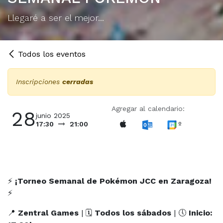
Llegaré a ser el mejor...
Todos los eventos
Inscripciones
cerradas
Agregar al calendario:
28
junio 2025
º
17:30
21:00
⚡
¡Torneo Semanal de Pokémon JCC en Zaragoza!
⚡
📍
Zentral Games
| 🗓
Todos los sábados
| 🕔
Inicio: