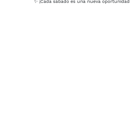
✨ ¡Cada sábado es una nueva oportunidad d
Información Legal
Red
Aviso Legal
I
Política de Privacidad
Política de Cookies
Condiciones Generales de Venta