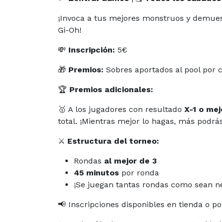
¡Invoca a tus mejores monstruos y demues
Gi-Oh!
💸
Inscripción:
5€
🎁
Premios:
Sobres aportados al pool por c
🏆
Premios adicionales:
🥇 A los jugadores con resultado
X-1 o mej
total. ¡Mientras mejor lo hagas, más podrá
⚔️
Estructura del torneo:
Rondas
al mejor de 3
45 minutos
por ronda
¡Se juegan tantas rondas como sean n
📢 Inscripciones disponibles en tienda o po