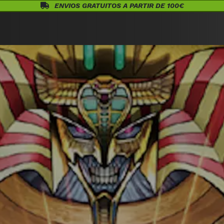
ENVIOS GRATUITOS A PARTIR DE 100€
Eventos
Juegos de Mesa
¡Conócenos!
Warhammer
Acceso