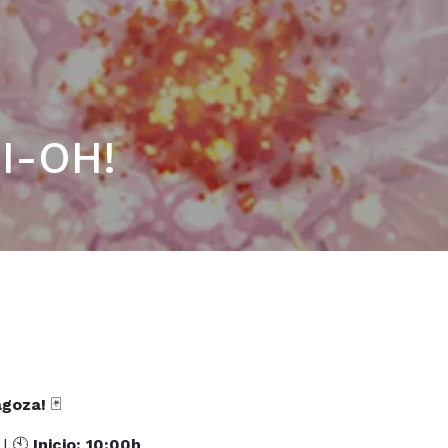
I-OH!
agoza!
🃏
| 🕙
Inicio: 10:00h