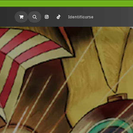
rios
Merchandasing
Identificarse