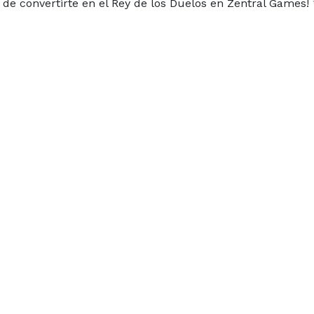
e convertirte en el Rey de los Duelos en Zentral Games!
es
Conócenos
Sobre nosotros
nstagram