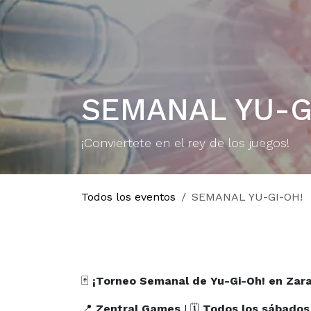
SEMANAL YU-G
¡Conviertete en el rey de los juegos!
Todos los eventos
SEMANAL YU-GI-OH!
🃏
¡Torneo Semanal de Yu-Gi-Oh! en Zar
📍
Zentral Games
| 🗓
Todos los sábados