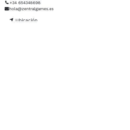
+34 654348698
hola@zentralgames.es
Ubicación
Organizador
ZENTRAL GAMES
+34 654348698
hola@zentralgames.es
Contacto
Contáctanos a través de nuestras redes sociales.