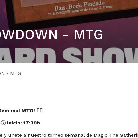
OWDOWN - MTG
N - MTG
 Semanal MTG!
🧙‍♀️
 🕔
Inicio: 17:30h
e y únete a nuestro torneo semanal de Magic The Gatheri