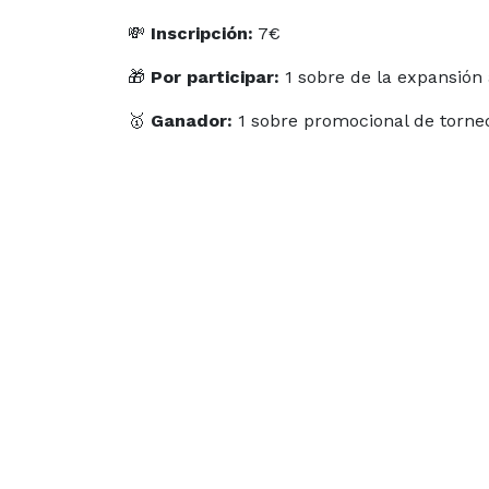
💸
Inscripción:
7€
🎁
Por participar:
1 sobre de la expansión 
🥇
Ganador:
1 sobre promocional de torn
🏅
Todos los jugadores con resultado X-
📦
Premios adicionales:
Se reparten
sobr
⚔️
Estructura del torneo:
Rondas de
50 minutos
Formato
Construido Estandar
¡Número de rondas según asistencia!
📢 Inscripciones abiertas en tienda o por r
🔥 ¡Cada viernes, la llama del maná se en