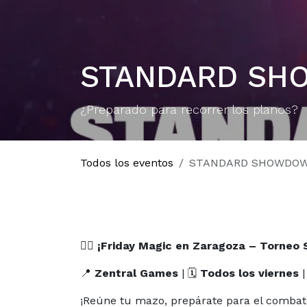
STANDARD SH
¿Preparado para recorrer los planos?
Todos los eventos
STANDARD SHOWDOW
🧙‍♂️
¡Friday Magic en Zaragoza – Torneo
📍
Zentral Games
| 🗓
Todos los viernes
|
¡Reúne tu mazo, prepárate para el combat