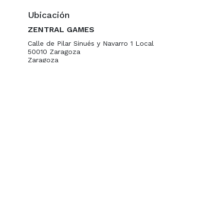
Ubicación
ZENTRAL GAMES
Calle de Pilar Sinués y Navarro 1 Local
50010 Zaragoza
Zaragoza
España
+34 654348698
hola@zentralgames.es
Ubicación
Organizador
ZENTRAL GAMES
+34 654348698
!
hola@zentralgames.es
Contacto