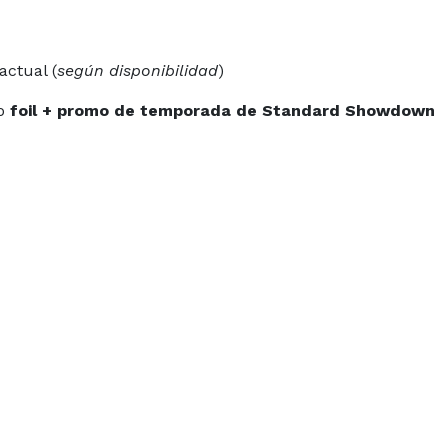
actual (
según disponibilidad
)
eo
foil + promo de temporada de Standard Showdown
1 o mejor:
Sobres promocionales de torneo
es de expansión
según el total de participantes
edes sociales. ¡Ven a disfrutar del mejor Magic en Zaragoza
ciende en Zentral Games! 🔥