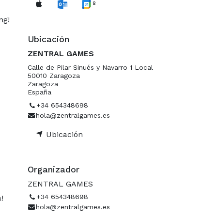
º
ng!
Ubicación
ZENTRAL GAMES
Calle de Pilar Sinués y Navarro 1 Local
50010 Zaragoza
Zaragoza
España
+34 654348698
hola@zentralgames.es
Ubicación
Organizador
ZENTRAL GAMES
+34 654348698
!
hola@zentralgames.es