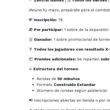
📍
Zentral Games
| 🗓
Todos los viernes
|
¡Reúne tu mazo, prepárate para el combat
💸
Inscripción:
7€
🎁
Por participar:
1 sobre de la expansión 
🥇
Ganador:
1 sobre promocional de torn
🏅
Todos los jugadores con resultado X-
📦
Premios adicionales:
Se reparten
sobr
⚔️
Estructura del torneo:
Rondas de
50 minutos
Formato
Construido Estandar
¡Número de rondas según asistencia!
📢 Inscripciones abiertas en tienda o por r