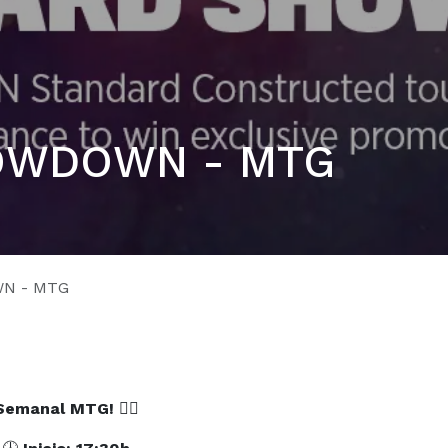
OWDOWN - MTG
N - MTG
 Semanal MTG!
🧙‍♀️