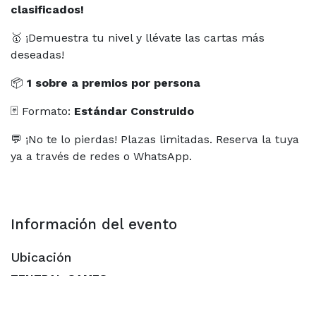
clasificados!
🥇 ¡Demuestra tu nivel y llévate las cartas más
deseadas!
📦
1 sobre a premios por persona
🃏 Formato:
Estándar Construido
💬 ¡No te lo pierdas! Plazas limitadas. Reserva la tuya
ya a través de redes o WhatsApp.
Información del evento
Ubicación
ZENTRAL GAMES
Calle de Pilar Sinués y Navarro 1 Local
50010 Zaragoza