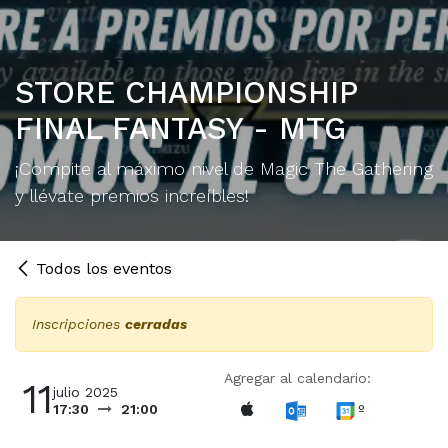
STORE CHAMPIONSHIP
FINAL FANTASY - MTG
¡Compite al máximo nivel de Magic The Gathering
y llévate premios increíbles!
Todos los eventos
Inscripciones
cerradas
Agregar al calendario:
11
julio 2025
º
17:30
21:00