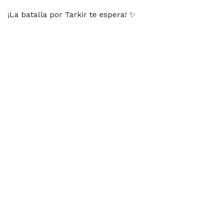
¡La batalla por Tarkir te espera! ✨
Información del evento
Ubicación
ZENTRAL GAMES
Calle de Pilar Sinués y Navarro 1 Local
50010 Zaragoza
Zaragoza
España
+34 654348698
hola@zentralgames.es
Ubicación
Organizador