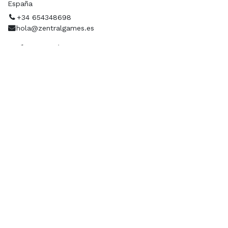
España
+34 654348698
hola@zentralgames.es
Ubicación
Organizador
ZENTRAL GAMES
+34 654348698
hola@zentralgames.es
Contacto
Contáctanos a través de nuestras redes sociales.