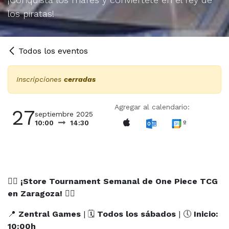
los piratas!
Todos los eventos
Inscripciones
cerradas
Agregar al calendario:
27
septiembre 2025
º
10:00
14:30
🏴‍☠️
¡Store Tournament Semanal de One Piece TCG
en Zaragoza!
🏴‍☠️
📍
Zentral Games
| 🗓
Todos los sábados
| 🕔
Inicio:
10:00h