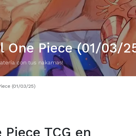
 One Piece (01/03/2
iratería con tus nakamas!
iece (01/03/25)
 Piece TCG en