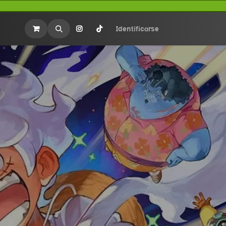
rios
Merchandasing
Identificarse