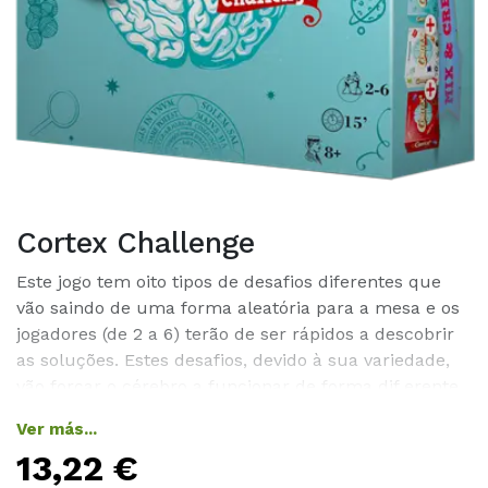
Cortex Challenge
Este jogo tem oito tipos de desafios diferentes que
vão saindo de uma forma aleatória para a mesa e os
jogadores (de 2 a 6) terão de ser rápidos a descobrir
as soluções. Estes desafios, devido à sua variedade,
vão forçar o cérebro a funcionar de forma dif erente
de 30 em 30 segundos, originando deste modo um
Ver más...
divertimento incrível, mas também a sensação de
13,22
€
que o nosso cérebro é uma máquina maravilhosa.