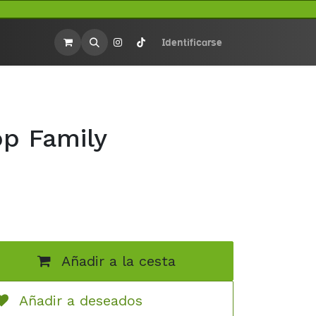
rios
Merchandasing
Identificarse
op Family
Añadir a la cesta
Añadir a deseados