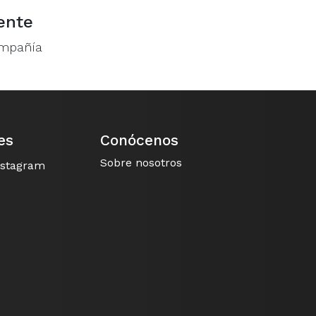
ente
ompañía
es
Conócenos
Sobre nosotros
nstagram