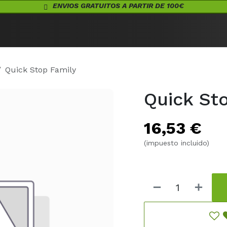
ENVIOS GRATUITOS A PARTIR DE 100€
Eventos
Juegos de Mesa
¡Conócenos!
Warhammer
Acceso
Quick Stop Family
Quick St
16,53
€
(impuesto incluido)