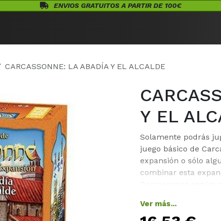
ENVIOS GRATUITOS A PARTIR DE 100€
Eventos
Juegos de Mesa
¡Conócenos!
Warhammer
Acceso
CARCASSONNE: LA ABADÍA Y EL ALCALDE
CARCASS
Y EL AL
Solamente podrás jug
juego básico de Carc
expansión o sólo alg
combinar esta expans
Carcassonne según pre
6 losetas de abadía •
Ver más...
carromato • 6 figuras