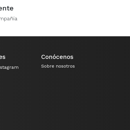
ente
ompañía
es
Conócenos
Sobre nosotros
nstagram