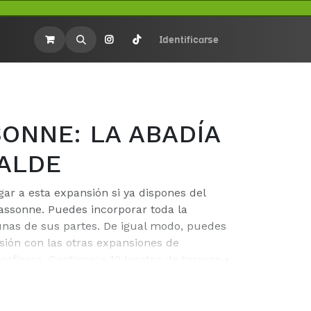
rios
Merchandasing
Identificarse
ONNE: LA ABADÍA
CALDE
ar a esta expansión si ya dispones del
assonne. Puedes incorporar toda la
unas de sus partes. De igual modo, puedes
ión con las otras expansiones de
fieras. Contiene: • 12 losetas de terreno •
 6 figuras de alcalde • 6 figuras de
 de finca