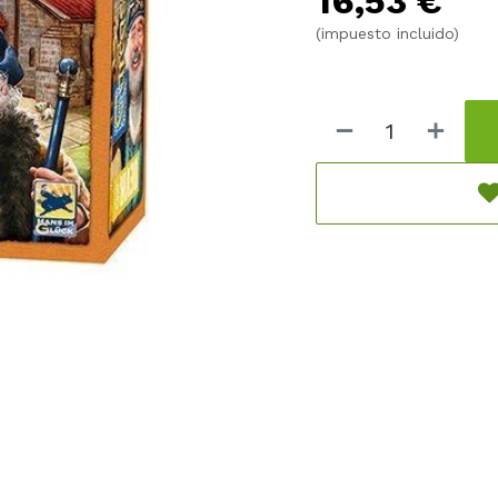
16,53
€
(impuesto incluido)