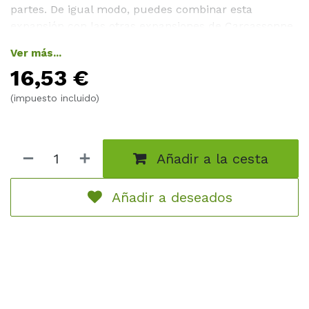
partes. De igual modo, puedes combinar esta
expansión con las otras expansiones de Carcassonne
según prefieras. Contiene: • 18 losetas de terreno • 30
Ver más...
piezas de torre de madera de un único color • 1
16,53
€
dispensador de losetas en forma de torre
(impuesto incluido)
Añadir a la cesta
Añadir a deseados