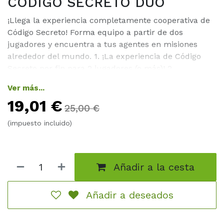
CÓDIGO SECRETO DÚO
¡Llega la experiencia completamente cooperativa de
Código Secreto! Forma equipo a partir de dos
jugadores y encuentra a tus agentes en misiones
alrededor del mundo. 1. ¡La experiencia de Código
Secreto por fin para 2 jugadores (o más)! 2.
Combinable con Código Secreto y Código Secreto
Ver más...
Imágenes y con 400 palabras nuevas. 3. Código
19,01
€
Secreto en modo cooperativo Mecánicas:
25,00
€
#cooperativo #deducción #reconocimiento de
(impuesto incluido)
patrones
Añadir a la cesta
Añadir a deseados