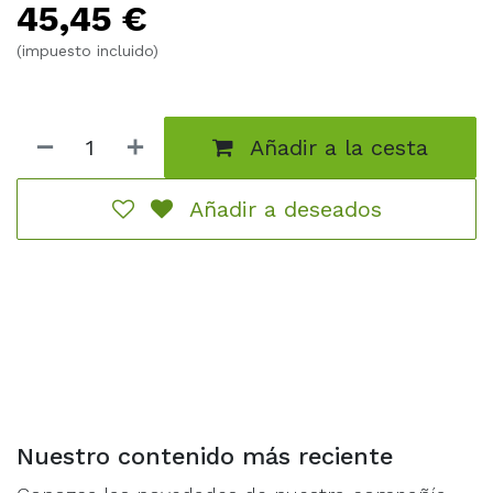
45,45
€
30 metros, y cada unidad representa desde un oficial
al mando hasta una escuadra de combate de 10
(impuesto incluido)
soldados.
Añadir a la cesta
Añadir a deseados
Nuestro contenido más reciente