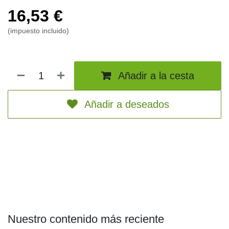
nuevas tácticas y combinaciones, con criaturas
16,53
€
potenciadas y habilidades que puedes jugar desde la
pila de descartes.
(impuesto incluido)
Añadir a la cesta
Añadir a deseados
Nuestro contenido más reciente