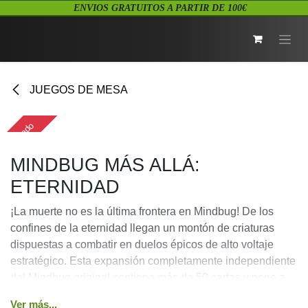
Ir al contenido
ENVIOS GRATUITOS A PARTIR DE 100€
JUEGOS DE MESA
Agotado
MINDBUG MÁS ALLÁ:
ETERNIDAD
¡La muerte no es la última frontera en Mindbug! De
los confines de la eternidad llegan un montón de
criaturas dispuestas a combatir en duelos épicos de
alto voltaje estratégico. Esta expansión
completamente independiente del Mindbug original
contiene más de 50 cartas y pone a nuestro alcance
Ver más...