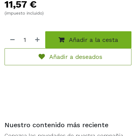
11,57
€
un verdadero reto. ¿Puedes ayudar al Dr. Watson a
buscar pruebas, seguir las pistas y resolver el caso,
(impuesto incluido)
acertijo por acertijo?
Añadir a la cesta
Añadir a deseados
Nuestro contenido más reciente
Conozca las novedades de nuestra compañía