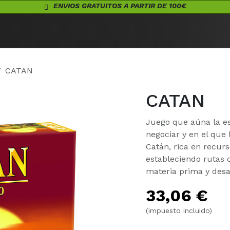
ENVIOS GRATUITOS A PARTIR DE 100€
Eventos
Juegos de Mesa
¡Conócenos!
Warhammer
Acceso
CATAN
CATAN
Juego que aúna la est
negociar y en el que 
Catán, rica en recur
estableciendo rutas 
materia prima y desa
33,06
€
(impuesto incluido)