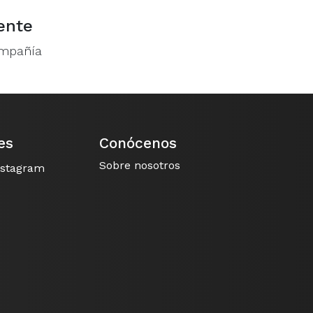
ente
ompañía
es
Conócenos
Sobre nosotros
nstagram