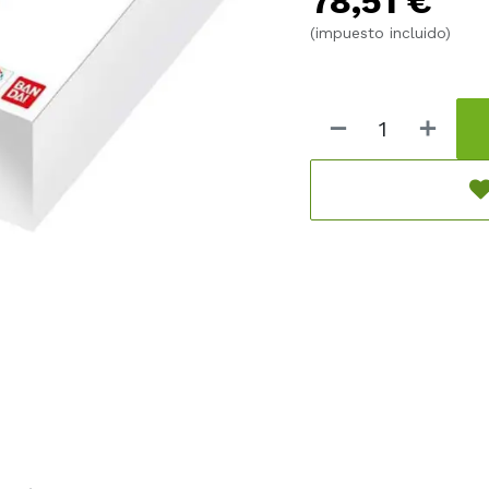
78,51
€
cartas clave de la narrati
(impuesto incluido)