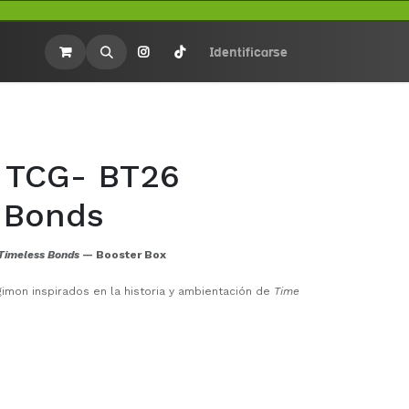
rios
Merchandasing
Identificarse
 TCG- BT26
 Bonds
Timeless Bonds
— Booster Box
imon inspirados en la historia y ambientación de
Time
gos y mecánicas nuevas, como más cartas con el trait
ofrecen dinámicas de juego más profundas.
imon poderosos como
Chronomon: Destroy Mode
o