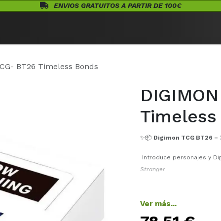
ENVIOS GRATUITOS A PARTIR DE 100€
Eventos
Juegos de Mesa
¡Conócenos!
Warhammer
Acceso
CG- BT26 Timeless Bonds
DIGIMON
Timeless
✨📦
Digimon TCG BT26 –
Introduce personajes y Dig
Stranger
.
📈 Añade soporte para ras
[TS]
y Digimon “Dual”, que 
Ver más...
⚔️ Incluye debuts de Dig