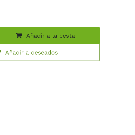
va del videojuego representadas en el TCG.
Añadir a la cesta
Añadir a deseados