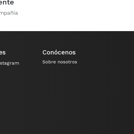
ente
ompañía
es
Conócenos
Sobre nosotros
nstagram