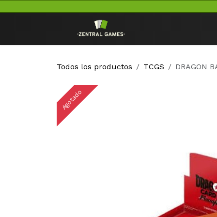
Ir al contenido
Inicio
TCG
Todos los productos
TCGS
DRAGON B
Agotado