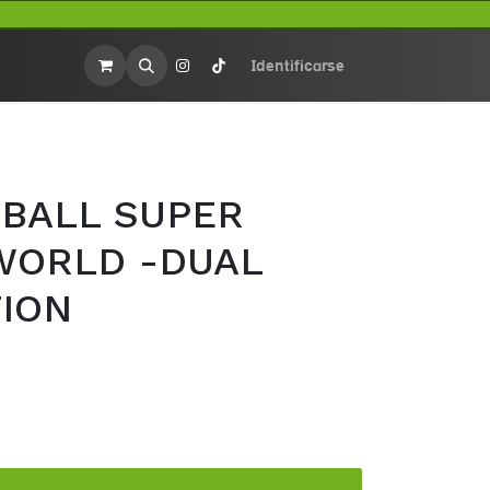
rios
Merchandasing
Identificarse
BALL SUPER
WORLD -DUAL
ION