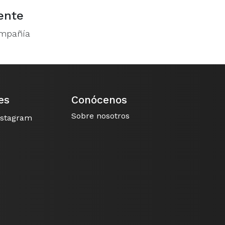
ente
ompañía
es
Conócenos
Sobre nosotros
nstagram