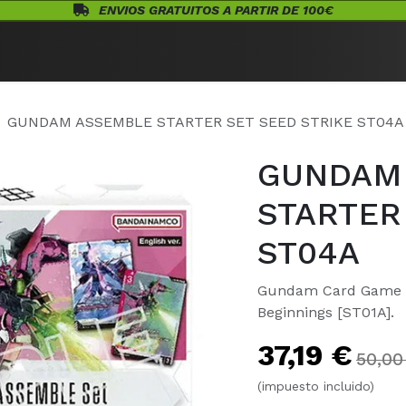
ENVIOS GRATUITOS A PARTIR DE 100€
Eventos
Juegos de Mesa
¡Conócenos!
Warhammer
Acceso
GUNDAM ASSEMBLE STARTER SET SEED STRIKE ST04A
GUNDAM
STARTER
ST04A
Gundam Card Game S
Beginnings [ST01A].
37,19
€
50,00
(impuesto incluido)