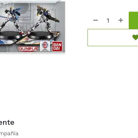
ente
ompañía