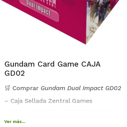
Gundam Card Game CAJA
GD02
🛒 Comprar
Gundam Dual Impact GD02
– Caja Sellada Zentral Games
¿Buscas la
caja de sobres Gundam Dual Impact
GD02
al mejor precio? En
Zentral Games
te
Ver más...
ofrecemos producto
100% oficial, precintado
y con