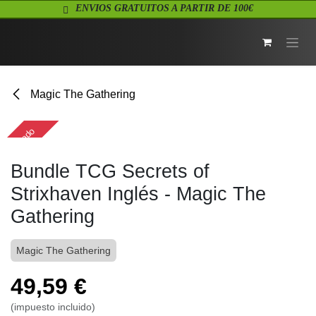
Ir al contenido
ENVIOS GRATUITOS A PARTIR DE 100€
Magic The Gathering
Agotado
Bundle TCG Secrets of
Strixhaven Inglés - Magic The
Gathering
Magic The Gathering
49,59
€
(impuesto incluido)