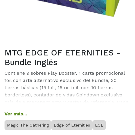
MTG EDGE OF ETERNITIES -
Bundle Inglés
Contiene 9 sobres Play Booster, 1 carta promocional
foil con arte alternativo exclusivo del Bundle, 30
tierras básicas (15 foil, 15 no foil, con 10 tierras
borderless), contador de vidas Spindown exclusivo,
caja de almacenamiento y cartas de referencia. Cada
sobre incluye al menos 1 carta foil y hasta 4 cartas
Ver más...
raras o superiores.
Magic The Gathering
Edge of Eternities
EOE