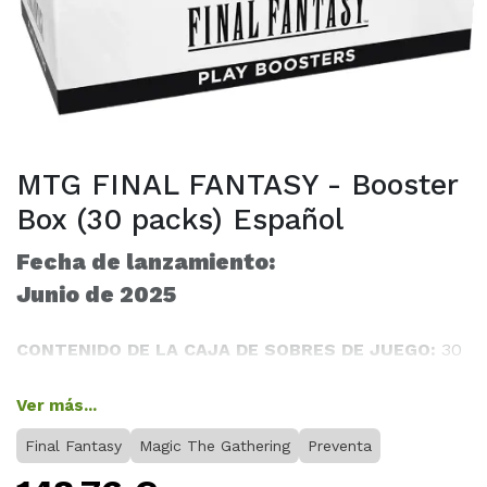
MTG FINAL FANTASY - Booster
Box (30 packs) Español
Fecha de lanzamiento:
Junio de 2025
CONTENIDO DE LA CAJA DE SOBRES DE JUEGO:
30
sobres de juego de Magic: The Gathering—FINAL
FANTASY, cada uno con 14 cartas de MTG y 1 ficha,
Ver más...
carta publicitaria o carta de arte
Final Fantasy
Magic The Gathering
Preventa