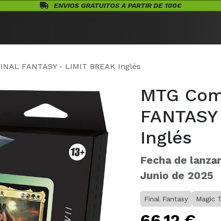
ENVIOS GRATUITOS A PARTIR DE 100€
Eventos
Juegos de Mesa
¡Conócenos!
Warhammer
Acceso
NAL FANTASY - LIMIT BREAK Inglés
MTG Com
FANTASY 
Inglés
Fecha de lanza
Junio de 2025
Final Fantasy
Magic 
66,12
€