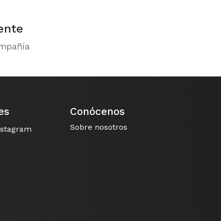
ente
ompañía
es
Conócenos
Sobre nosotros
nstagram