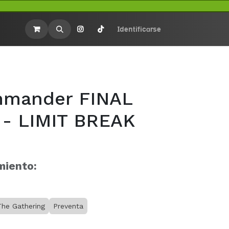
rios
Merchandasing
Identificarse
mander FINAL
- LIMIT BREAK
miento:
The Gathering
Preventa