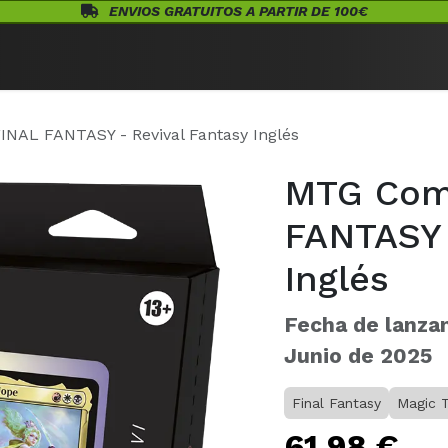
ENVIOS GRATUITOS A PARTIR DE 100€
Eventos
Juegos de Mesa
¡Conócenos!
Warhammer
Acceso
AL FANTASY - Revival Fantasy Inglés
MTG Com
FANTASY 
Inglés
Fecha de lanza
Junio de 2025
Final Fantasy
Magic 
61,98
€