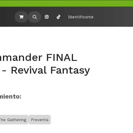
rios
Merchandasing
Identificarse
mander FINAL
- Revival Fantasy
miento:
The Gathering
Preventa