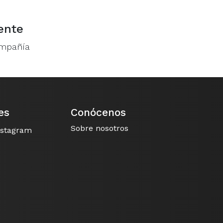
ente
ompañía
es
Conócenos
Sobre nosotros
nstagram