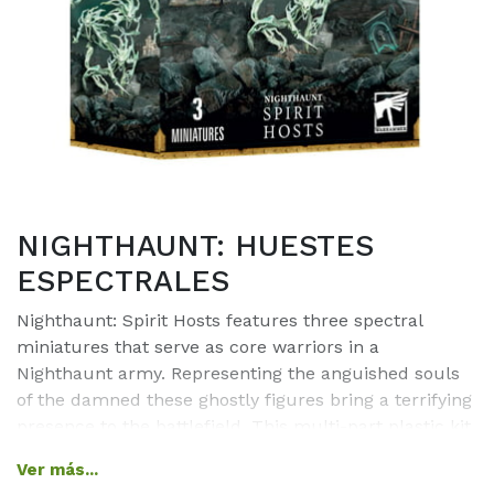
NIGHTHAUNT: HUESTES
ESPECTRALES
Nighthaunt: Spirit Hosts features three spectral
miniatures that serve as core warriors in a
Nighthaunt army. Representing the anguished souls
of the damned these ghostly figures bring a terrifying
presence to the battlefield. This multi-part plastic kit
builds three Spirit Hosts perfect for Age of Sigmar
Ver más...
gameplay or display. Includes: – 3 Spirit Host