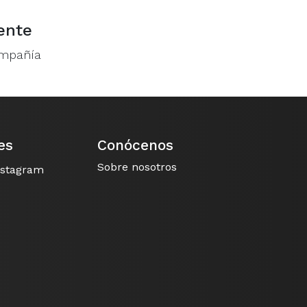
ente
ompañía
es
Conócenos
Sobre nosotros
nstagram