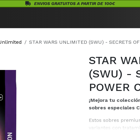
ENVIOS GRATUITOS A PARTIR DE 100€
Eventos
Juegos de Mesa
¡Conócenos!
Warhammer
Acceso
Unlimited
STAR WARS UNLIMITED (SWU) - SECRETS O
STAR WA
(SWU) -
POWER C
¡Mejora tu colecció
sobres especiales C
Estos sobres premium
variantes con tratami
un sobre Carbonite ti