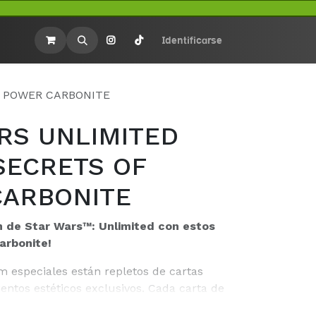
rios
Merchandasing
Identificarse
F POWER CARBONITE
RS UNLIMITED
 SECRETS OF
ARBONITE
n de Star Wars™: Unlimited con estos
arbonite!
 especiales están repletos de cartas
entos estéticos exclusivos. Cada carta de
ene algo especial, ya sea acabado foil,