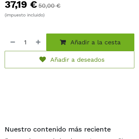
37,19
€
50,00
€
4 paquetes de refuerzo de Azurite Sea
Un portafolios decordado con las múltiples
(impuesto incluido)
formas brillantes de Stitch.
Añadir a la cesta
Añadir a deseados
Nuestro contenido más reciente