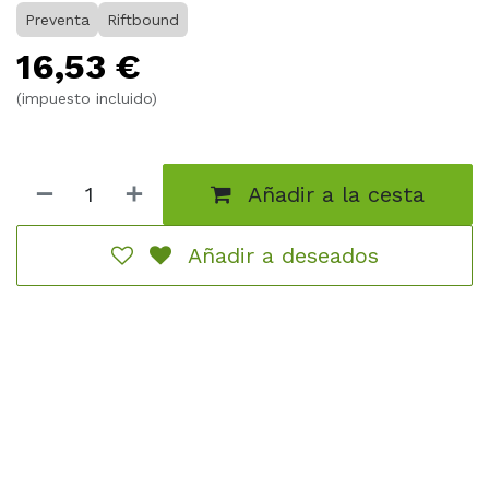
Preventa
Riftbound
Listo para jugar
– Un mazo preconstruido completo
16,53
€
de 56 cartas con Jinx, diseñado para una experiencia
de juego accesible y dinámica.
(impuesto incluido)
Mejora con facilidad
– Incluye 3 cartas raras con un
camino claro hacia mejoras competitivas—perfecto
tanto para principiantes como para veteranos.
Añadir a la cesta
Extras para mantenerte en la acción
– Incluye un
tapete de juego de papel a tamaño completo, un
Añadir a deseados
sobre de refuerzo para personalizar y consejos para
construir tu mazo.
Folleto incluido
– Aprende a jugar con una guía fácil
de seguir sobre reglas y construcción de mazos.
Caja de mazo de papel personalizada
– Una caja
resistente y plegable que se envía plana y se monta
rápidamente, manteniendo tus cartas seguras y