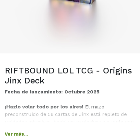
RIFTBOUND LOL TCG - Origins
Jinx Deck
Fecha de lanzamiento: Octubre 2025
¡Hazlo volar todo por los aires!
El mazo
preconstruido de 56 cartas de Jinx está repleto de
unidades agresivas, hechizos explosivos y cuenta con
una carta de Campeona icónica: ¡la propia Jinx! Sal
Ver más...
ahí fuera y demuestra de qué está hecha.