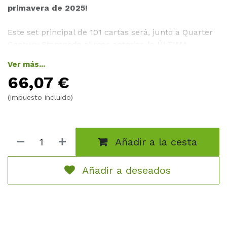
primavera de 2025!
Este set principal de 101 cartas será, junto a Quarter
Century Stampede el mes anterior, la ÚLTIMA
oportunidad de obtener la popular rareza Quarter
Ver más...
Century Secret Rare, ¡antes de que desaparezca para
66,07
€
siempre! ¡Es tu última oportunidad! Este set está
lleno de cartas emocionantes que los Duelistas no
(impuesto incluido)
querrán perderse: nuevas cartas “@Ignister”, incluido
un poderoso nuevo Monstruo de Enlace, refuerzos
para el clásico Deck de Skull Servant y ¡los primeros
Añadir a la cesta
nuevos “Dragon Ruler” en años!
Alliance Insight incluye:
Añadir a deseados
10 Secret Rares
14 Ultra Rares
26 Super Rares
50 Commons
(24 cartas estarán disponibles como Quarter Century