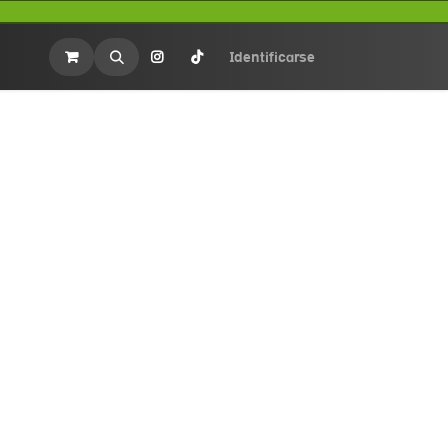
rios
Merchandasing
Identificarse